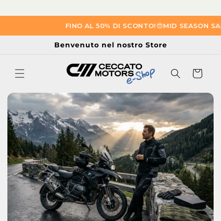
Vai
FINO AL 50% DI SCONTO!
😎​
MID SEASON SAL
direttamente
ai contenuti
Benvenuto nel nostro Store
Carrello