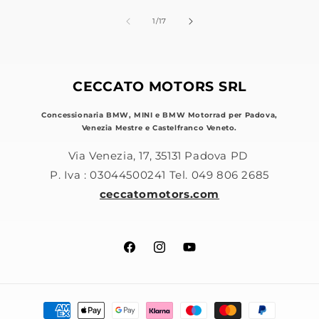
su
1
/
17
CECCATO MOTORS SRL
Concessionaria BMW, MINI e BMW Motorrad per Padova,
Venezia Mestre e Castelfranco Veneto.
Via Venezia, 17, 35131 Padova PD
P. Iva : 03044500241 Tel. 049 806 2685
ceccatomotors.com
Facebook
Instagram
YouTube
Metodi