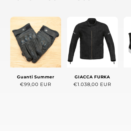
Guanti Summer
GIACCA FURKA
Prezzo
€99,00 EUR
Prezzo
€1.038,00 EUR
di
di
listino
listino