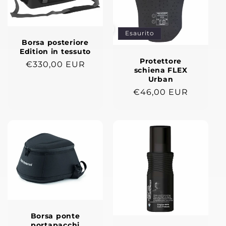
Esaurito
Borsa posteriore
Edition in tessuto
Protettore
Prezzo
€330,00 EUR
schiena FLEX
di
Urban
listino
Prezzo
€46,00 EUR
di
listino
Borsa ponte
portapacchi