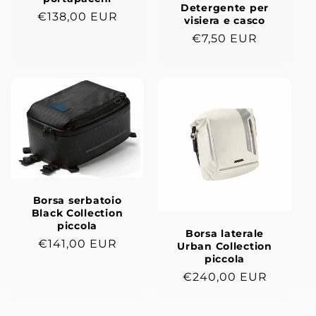
Detergente per
Prezzo
€138,00 EUR
visiera e casco
di
Prezzo
€7,50 EUR
listino
di
listino
Borsa serbatoio
Black Collection
piccola
Borsa laterale
Prezzo
€141,00 EUR
Urban Collection
piccola
di
Prezzo
€240,00 EUR
listino
di
listino