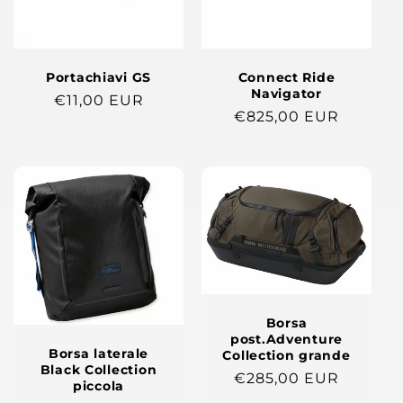
Portachiavi GS
Connect Ride
Navigator
Prezzo
€11,00 EUR
Prezzo
€825,00 EUR
di
di
listino
listino
Borsa
post.Adventure
Borsa laterale
Collection grande
Black Collection
Prezzo
€285,00 EUR
piccola
di