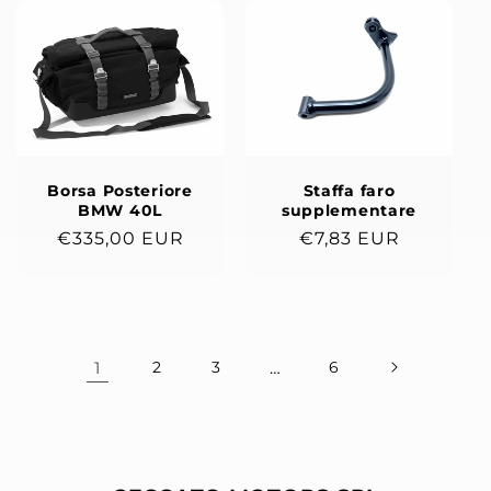
Borsa Posteriore
Staffa faro
BMW 40L
supplementare
Prezzo
€335,00 EUR
Prezzo
€7,83 EUR
di
di
listino
listino
1
2
3
…
6