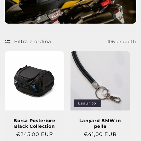
z
i
o
Filtra e ordina
106 prodotti
n
e
:
Esaurito
Borsa Posteriore
Lanyard BMW in
Black Collection
pelle
Prezzo
€245,00 EUR
Prezzo
€41,00 EUR