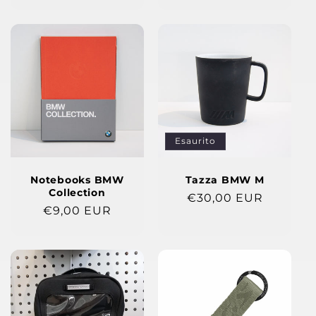
di
di
listino
listino
Esaurito
Notebooks BMW
Tazza BMW M
Collection
Prezzo
€30,00 EUR
Prezzo
€9,00 EUR
di
di
listino
listino