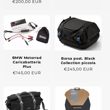
Prezzo
€200,00 EUR
listino
di
listino
BMW Motorrad
Borsa post. Black
Caricabatteria
Collection piccola
Plus
Prezzo
€245,00 EUR
Prezzo
€145,00 EUR
di
di
listino
listino
-50%