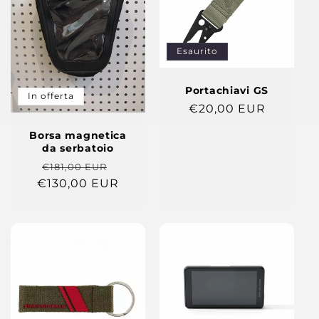
Esaurito
Portachiavi GS
In offerta
Prezzo
€20,00 EUR
di
Borsa magnetica
listino
da serbatoio
Prezzo
Prezzo
€181,00 EUR
€130,00 EUR
di
scontato
listino