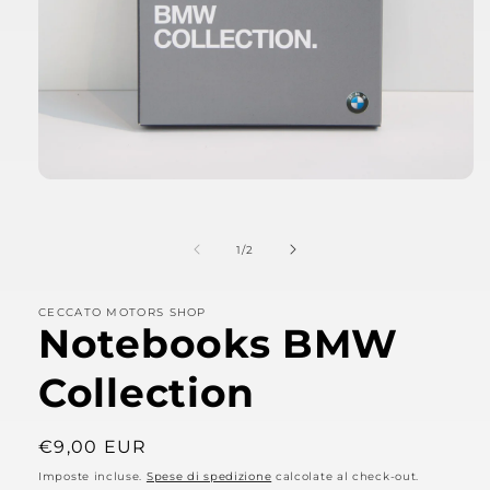
Apri
contenuti
multimediali
1
su
1
/
2
in
finestra
modale
CECCATO MOTORS SHOP
Notebooks BMW
Collection
Prezzo
€9,00 EUR
di
Imposte incluse.
Spese di spedizione
calcolate al check-out.