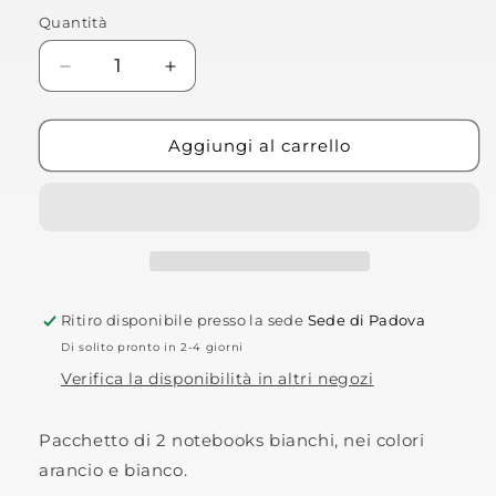
listino
Quantità
Diminuisci
Aumenta
quantità
quantità
per
per
Notebooks
Notebooks
Aggiungi al carrello
BMW
BMW
Collection
Collection
Ritiro disponibile presso la sede
Sede di Padova
Di solito pronto in 2-4 giorni
Verifica la disponibilità in altri negozi
Pacchetto di 2 notebooks bianchi, nei colori
arancio e bianco.