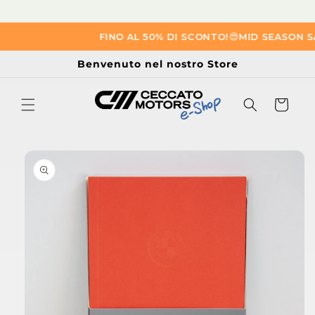
Vai
FINO AL 50% DI SCONTO!
😎​
MID SEASON SA
direttamente
ai contenuti
Benvenuto nel nostro Store
Carrello
Passa alle
informazioni
sul prodotto