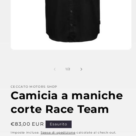
Apri
contenuti
multimediali
1
su
1
/
2
in
finestra
modale
CECCATO MOTORS SHOP
Camicia a maniche
corte Race Team
Prezzo
€83,00 EUR
Esaurito
di
Imposte incluse.
Spese di spedizione
calcolate al check-out.