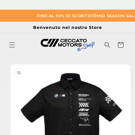
Vai
FINO AL 50% DI SCONTO!
😎​
MID SEASON SALE
direttamente
ai contenuti
Benvenuto nel nostro Store
Carrello
Passa alle
informazioni
sul prodotto