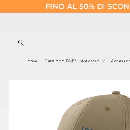
Vai
FINO AL 50% DI SCONTO!
😎​
direttamente
ai contenuti
Home
Catalogo BMW Motorrad
Accesso
Passa alle
informazioni
sul prodotto