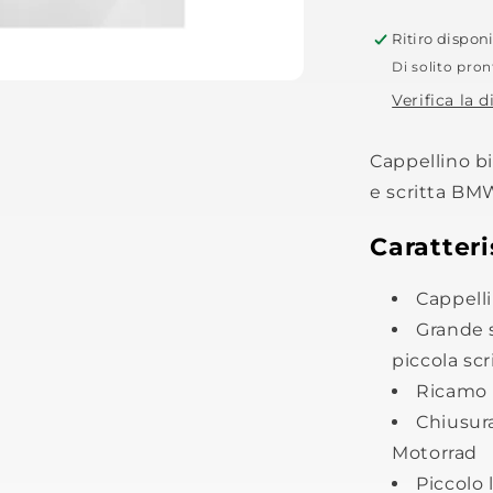
Ritiro dispon
Di solito pron
Verifica la d
Cappellino bi
e scritta BM
Caratteri
Cappelli
Grande s
piccola scr
Ricamo p
Chiusura
Motorrad
Piccolo