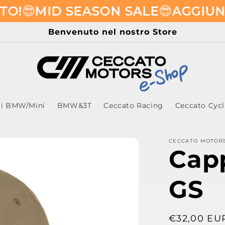
MID SEASON SALE
😎​
AGGIUNGI GL
Benvenuto nel nostro Store
ri BMW/Mini
BMW&3T
Ceccato Racing
Ceccato Cyc
CECCATO MOTOR
Capp
GS
Prezzo
€32,00 EU