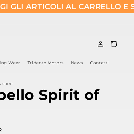
I ARTICOLI AL CARRELLO E SCOP
Accedi
Carrello
ling Wear
Tridente Motors
News
Contatti
S SHOP
ello Spirit of
R