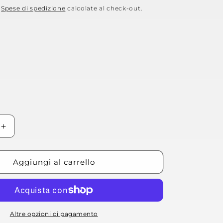
.
Spese di spedizione
calcolate al check-out.
Aumenta
quantità
per
Cappello
Aggiungi al carrello
Spirit
of
GS
Altre opzioni di pagamento