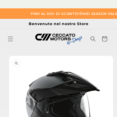
Vai
FINO AL 50% DI SCONTO!
😎​
MID SEASON SALE
😎​
direttamente
ai contenuti
Benvenuto nel nostro Store
Carrello
Passa alle
informazioni
sul prodotto