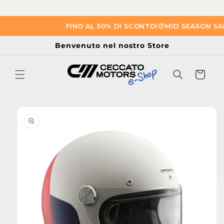
Vai
FINO AL 50% DI SCONTO!
😎​
MID SEASON SAL
direttamente
ai contenuti
Benvenuto nel nostro Store
Carrello
Passa alle
informazioni
sul prodotto