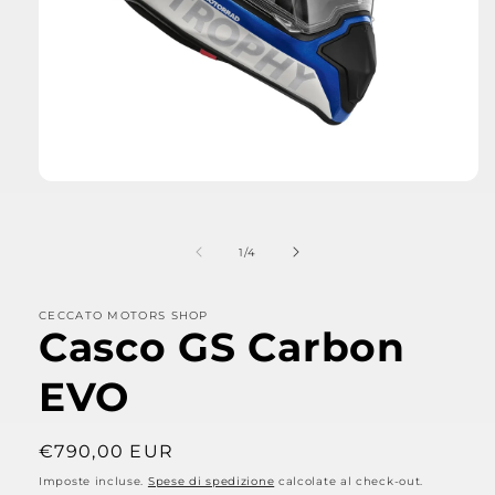
Apri
contenuti
multimediali
1
su
1
/
4
in
finestra
modale
CECCATO MOTORS SHOP
Casco GS Carbon
EVO
Prezzo
€790,00 EUR
di
Imposte incluse.
Spese di spedizione
calcolate al check-out.