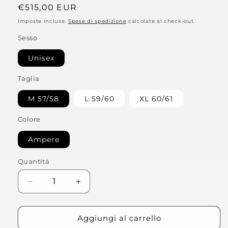
Prezzo
€515,00 EUR
di
Imposte incluse.
Spese di spedizione
calcolate al check-out.
listino
Sesso
Unisex
Taglia
M 57/58
L 59/60
XL 60/61
Colore
Ampere
Quantità
Diminuisci
Aumenta
quantità
quantità
per
per
Casco
Casco
Aggiungi al carrello