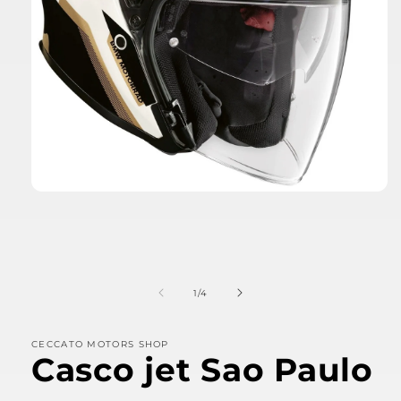
Apri
contenuti
multimediali
1
in
finestra
modale
su
1
/
4
CECCATO MOTORS SHOP
Casco jet Sao Paulo