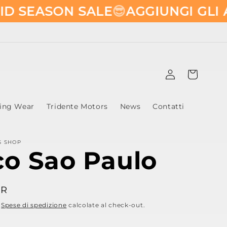
ASON SALE
😎​
AGGIUNGI GLI ARTIC
Accedi
Carrello
ling Wear
Tridente Motors
News
Contatti
S SHOP
co Sao Paulo
UR
.
Spese di spedizione
calcolate al check-out.