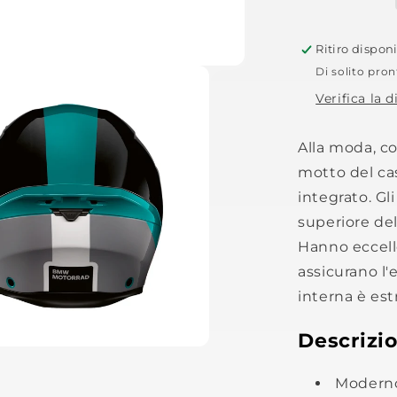
Ritiro dispon
Di solito pron
Verifica la d
Alla moda, co
motto del cas
integrato. Gl
superiore del
Hanno eccell
assicurano l'
interna è estr
Descrizi
Moderno