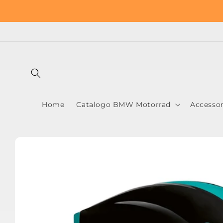
Vai
F
direttamente
ai contenuti
Home
Catalogo BMW Motorrad
Accesso
Passa alle
informazioni
sul prodotto