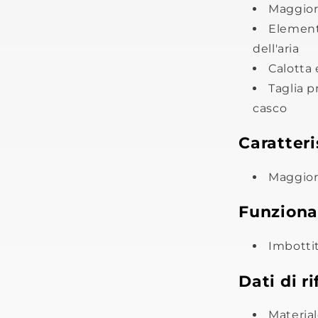
Maggiore
Elementi
dell'aria
Calotta 
Taglia p
casco
Caratteri
Maggiore
Funziona
Imbottit
Dati di r
Material