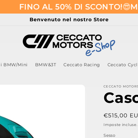
INO AL 50% DI SCONTO!
😎​
MID SE
Benvenuto nel nostro Store
ri BMW/Mini
BMW&3T
Ceccato Racing
Ceccato Cyc
CECCATO MOTOR
Cas
Prezzo
€515,00 E
di
Imposte incluse
listino
Sesso