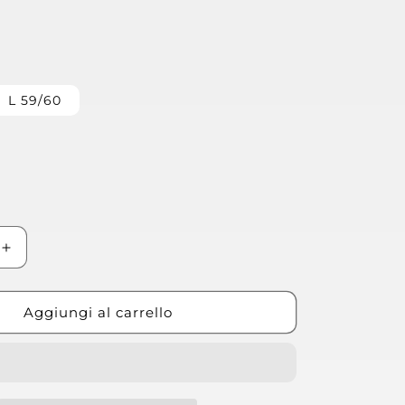
L 59/60
Aumenta
quantità
per
Casco
Aggiungi al carrello
Sao
Paulo