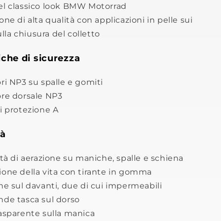
el classico look BMW Motorrad
one di alta qualità con applicazioni in pelle sui
lla chiusura del colletto
iche di sicurezza
ri NP3 su spalle e gomiti
ore dorsale NP3
i protezione A
tà
ità di aerazione su maniche, spalle e schiena
ione della vita con tirante in gomma
he sul davanti, due di cui impermeabili
nde tasca sul dorso
rasparente sulla manica