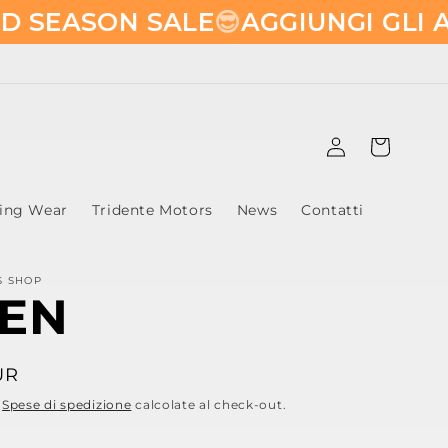
ON SALE
😎​
AGGIUNGI GLI ARTICOL
Accedi
Carrello
ling Wear
Tridente Motors
News
Contatti
S SHOP
EN
UR
.
Spese di spedizione
calcolate al check-out.