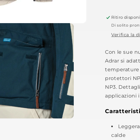
Ritiro dispon
Di solito pron
Verifica la d
Con le sue nu
Adrar si adat
temperature 
protettori NP
NP3. Dettagli
applicazioni i
Caratterist
Leggera 
calde