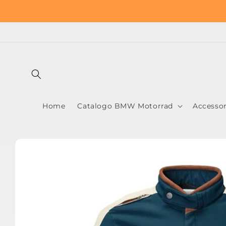
Vai
FIN
direttamente
ai contenuti
Home
Catalogo BMW Motorrad
Accesso
Passa alle
informazioni
sul prodotto