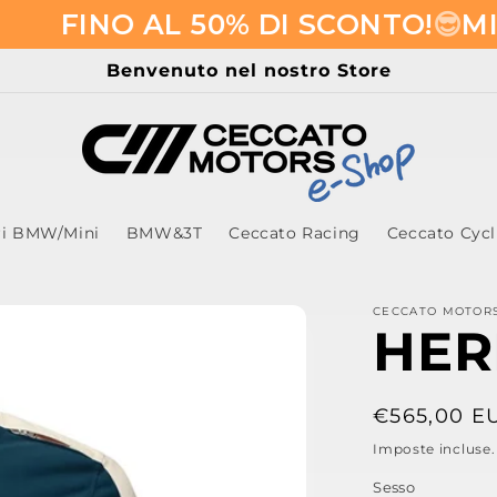
O AL 50% DI SCONTO!
😎​
MID SEAS
Benvenuto nel nostro Store
ri BMW/Mini
BMW&3T
Ceccato Racing
Ceccato Cyc
CECCATO MOTOR
HER
Prezzo
€565,00 E
di
Imposte incluse
listino
Sesso