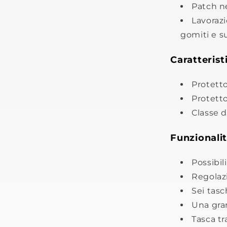
Patch n
Lavorazi
gomiti e su
Caratterist
Protetto
Protett
Classe d
Funzionali
Possibil
Regolaz
Sei tasc
Una gra
Tasca t