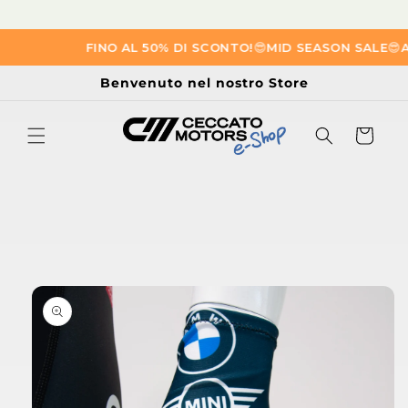
Vai
FINO AL 50% DI SCONTO!
😎​
MID SEASON SALE
😎​
AG
direttamente
ai contenuti
Benvenuto nel nostro Store
Carrello
Passa alle
informazioni
sul prodotto