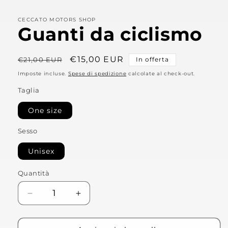
CECCATO MOTORS SHOP
Guanti da ciclismo
Prezzo
Prezzo
€15,00 EUR
€21,00 EUR
In offerta
di
scontato
Imposte incluse.
Spese di spedizione
calcolate al check-out.
listino
Taglia
One size
Sesso
Unisex
Quantità
Diminuisci
Aumenta
quantità
quantità
per
per