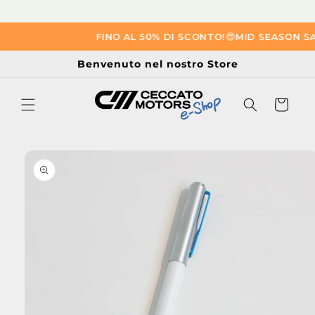
Vai
FINO AL 50% DI SCONTO!
😎​
MID SEASON SA
direttamente
ai contenuti
Benvenuto nel nostro Store
Carrello
Passa alle
informazioni
sul prodotto