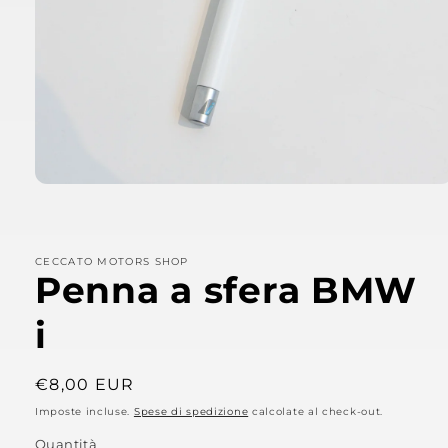
Apri
contenuti
multimediali
1
in
CECCATO MOTORS SHOP
finestra
Penna a sfera BMW
modale
i
Prezzo
€8,00 EUR
di
Imposte incluse.
Spese di spedizione
calcolate al check-out.
listino
Quantità