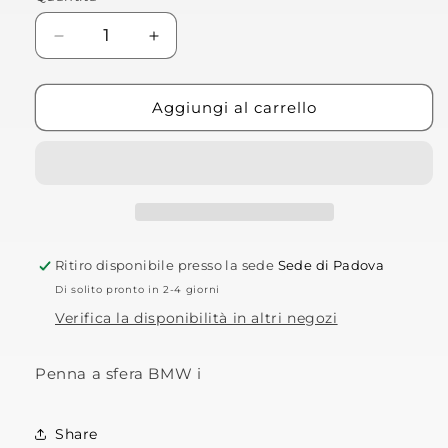
Diminuisci
Aumenta
quantità
quantità
per
per
Penna
Penna
Aggiungi al carrello
a
a
sfera
sfera
BMW
BMW
i
i
Ritiro disponibile presso la sede
Sede di Padova
Di solito pronto in 2-4 giorni
Verifica la disponibilità in altri negozi
Penna a sfera BMW i
Share