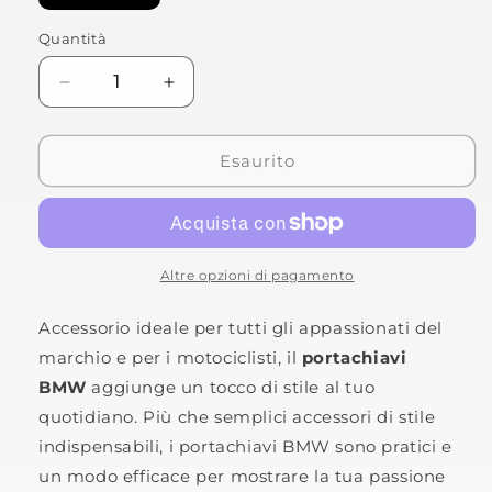
esaurita
o
non
Quantità
disponibile
Diminuisci
Aumenta
quantità
quantità
per
per
Portachiavi
Portachiavi
Esaurito
MLAR
MLAR
Altre opzioni di pagamento
Accessorio ideale per tutti gli appassionati del
marchio e per i motociclisti, il
portachiavi
BMW
aggiunge un tocco di stile al tuo
quotidiano. Più che semplici accessori di stile
indispensabili, i portachiavi BMW sono pratici e
un modo efficace per mostrare la tua passione