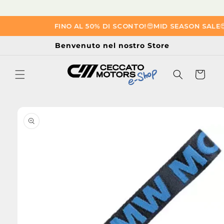
Vai
FINO AL 50% DI SCONTO!
😎​
MID SEASON SALE
😎​
direttamente
ai contenuti
Benvenuto nel nostro Store
Carrello
Passa alle
informazioni
sul prodotto