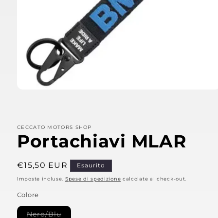
Apri
contenuti
multimediali
1
in
CECCATO MOTORS SHOP
finestra
Portachiavi MLAR
modale
Prezzo
€15,50 EUR
Esaurito
di
Imposte incluse.
Spese di spedizione
calcolate al check-out.
listino
Colore
Variante
Nero/Blu