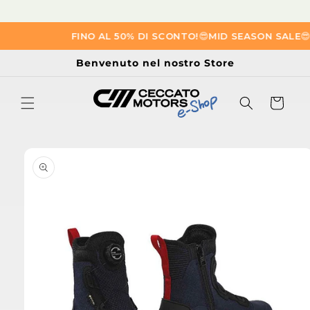
Vai
FINO AL 50% DI SCONTO!
😎​
MID SEASON SALE
😎​
A
direttamente
ai contenuti
Benvenuto nel nostro Store
Carrello
Passa alle
informazioni
sul prodotto