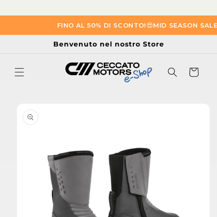
Vai
FINO AL 50% DI SCONTO!
😎​
MID SEASON SALE
😎
direttamente
ai contenuti
Benvenuto nel nostro Store
Carrello
Passa alle
informazioni
sul prodotto