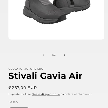
Apri
contenuti
multimediali
1
su
1
/
3
in
finestra
modale
CECCATO MOTORS SHOP
Stivali Gavia Air
Prezzo
€267,00 EUR
di
Imposte incluse.
Spese di spedizione
calcolate al check-out.
listino
Sesso