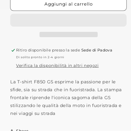
T-
T-
Aggiungi al carrello
shirt
shirt
F
F
850
850
GS
GS
Ritiro disponibile presso la sede
Sede di Padova
Di solito pronto in 2-4 giorni
Verifica la disponibilità in altri negozi
La T-shirt F850 GS esprime la passione per le
sfide, sia su strada che in fuoristrada. La stampa
frontale riprende l'iconica sagoma della GS
stilizzando le qualità della moto in fuoristrada e
nei viaggi su strada
Share