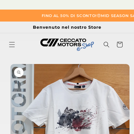
Vai
FINO AL 50% DI SCONTO!
😎​
MID SEASON SAL
direttamente
ai contenuti
Benvenuto nel nostro Store
Carrello
Passa alle
informazioni
sul prodotto