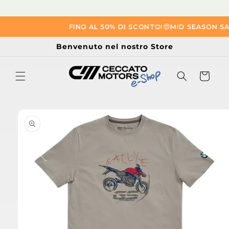
Vai
FINO AL 50% DI SCONTO!
😎​
MID SEASON SAL
direttamente
ai contenuti
Benvenuto nel nostro Store
Carrello
Passa alle
informazioni
sul prodotto