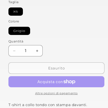
Taglia
non
disponibile
Variante
XS
esaurita
o
Colore
non
disponibile
Variante
Grigio
esaurita
o
non
Quantità
disponibile
Diminuisci
Aumenta
quantità
quantità
per
per
T-
T-
Esaurito
SHIRT
SHIRT
R1250GS
R1250GS
ADVENTURE
ADVENTURE
Altre opzioni di pagamento
T-shirt a collo tondo con stampa davanti.