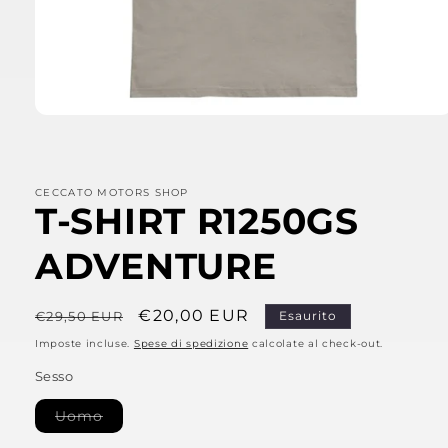
Apri
contenuti
multimediali
1
in
CECCATO MOTORS SHOP
finestra
T-SHIRT R1250GS
modale
ADVENTURE
Prezzo
Prezzo
€20,00 EUR
€29,50 EUR
Esaurito
di
scontato
Imposte incluse.
Spese di spedizione
calcolate al check-out.
listino
Sesso
Variante
Uomo
esaurita
o